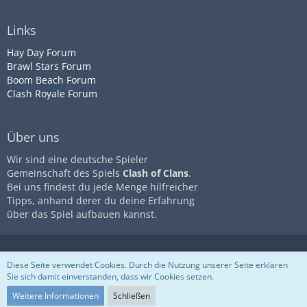
Links
Hay Day Forum
Brawl Stars Forum
Boom Beach Forum
Clash Royale Forum
Über uns
Wir sind eine deutsche Spieler
Gemeinschaft des Spiels
Clash of Clans
.
Bei uns findest du jede Menge hilfreicher
Tipps, anhand derer du deine Erfahrung
über das Spiel aufbauen kannst.
Diese Seite ist nicht mit dem
Impressum
Datenschutz
Diese Seite verwendet Cookies. Durch die Nutzung unserer Seite erklären
Unternehmen
Supercell
assoziiert
Nutzungsbestimmungen
Sie sich damit einverstanden, dass wir Cookies setzen.
Community-Software:
WoltLab
Suite™
Weitere Informationen
Schließen