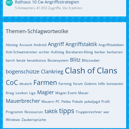
Rathaus 10 Cw Angriffsstrategien
5 Antworten, 41.653 Zugriffe, Vor 6 Jahren
Themen-Schlagwortwolke
Angriff
Angriffstaktik
Abstieg
Account
Android
Angriffstaktiken
Anti-Schweinereiter
archer
Aufstieg
Barabaren-König
barbar
barbarian
Blitz
barch
beute
beutebonus
Beutesystem
Blitzzauber
Clash of Clans
bogenschütze
Clankrieg
CoC
Farmen
deutsch
Farming
forum
Golems
hilfe
konstantin
Magier
Krieg
Lexikon
Liga
Magier Event
Mauer
Mauerbrecher
Mauern
PC
Pekka
Pokale
pokaljagd
Profil
tipps
taktik
Programm
Ressourcen
Truppenrechner
war
Windows
Zaubersprüche