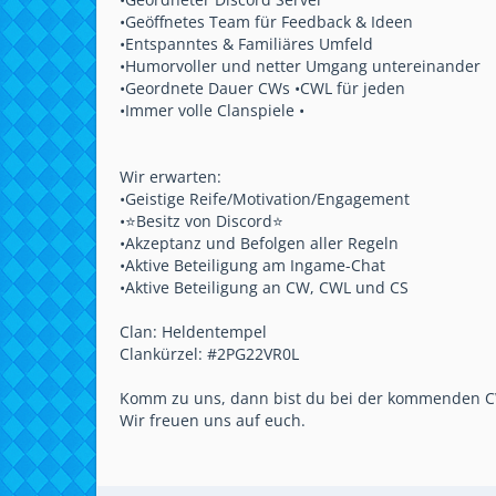
•Geöffnetes Team für Feedback & Ideen
•Entspanntes & Familiäres Umfeld
•Humorvoller und netter Umgang untereinander
•Geordnete Dauer CWs •CWL für jeden
•Immer volle Clanspiele •
Wir erwarten:
•Geistige Reife/Motivation/Engagement
•⭐️Besitz von Discord⭐️
•Akzeptanz und Befolgen aller Regeln
•Aktive Beteiligung am Ingame-Chat
•Aktive Beteiligung an CW, CWL und CS
Clan: Heldentempel
Clankürzel: #2PG22VR0L
Komm zu uns, dann bist du bei der kommenden C
Wir freuen uns auf euch.