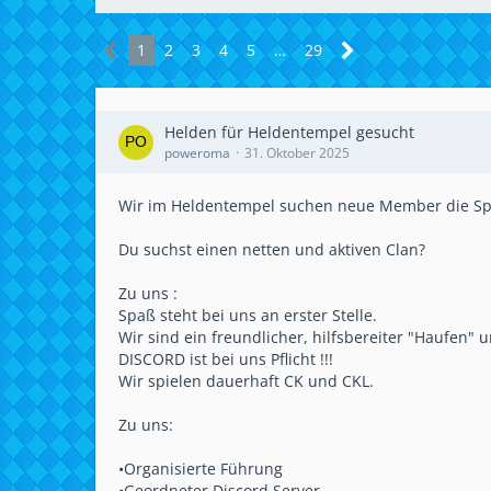
1
2
3
4
5
…
29
Helden für Heldentempel gesucht
poweroma
31. Oktober 2025
Wir im Heldentempel suchen neue Member die S
Du suchst einen netten und aktiven Clan?
Zu uns :
Spaß steht bei uns an erster Stelle.
Wir sind ein freundlicher, hilfsbereiter "Haufen
DISCORD ist bei uns Pflicht !!!
Wir spielen dauerhaft CK und CKL.
Zu uns:
•Organisierte Führung
•Geordneter Discord Server