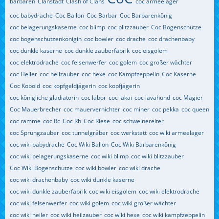
barbaren
Clanstadt
Clash of Clans
coc armeelager
coc babydrache
Coc Ballon
Coc Barbar
Coc Barbarenkönig
coc belagerungskaserne
coc blimp
coc blitzzauber
Coc Bogenschütze
coc bogenschützenkönigin
coc bowler
coc drache
coc drachenbaby
coc dunkle kaserne
coc dunkle zauberfabrik
coc eisgolem
coc elektrodrache
coc felsenwerfer
coc golem
coc großer wächter
coc Heiler
coc heilzauber
coc hexe
coc Kampfzeppelin
Coc Kaserne
Coc Kobold
coc kopfgeldjägerin
coc kopfjägerin
coc königliche gladiatorin
coc labor
coc lakai
coc lavahund
coc Magier
Coc Mauerbrecher
coc mauervernichter
coc miner
coc pekka
coc queen
coc ramme
coc Rc
Coc Rh
Coc Riese
coc schweinereiter
coc Sprungzauber
coc tunnelgräber
coc werkstatt
coc wiki armeelager
coc wiki babydrache
Coc Wiki Ballon
Coc Wiki Barbarenkönig
coc wiki belagerungskaserne
coc wiki blimp
coc wiki blitzzauber
Coc Wiki Bogenschütze
coc wiki bowler
coc wiki drache
coc wiki drachenbaby
coc wiki dunkle kaserne
coc wiki dunkle zauberfabrik
coc wiki eisgolem
coc wiki elektrodrache
coc wiki felsenwerfer
coc wiki golem
coc wiki großer wächter
coc wiki heiler
coc wiki heilzauber
coc wiki hexe
coc wiki kampfzeppelin