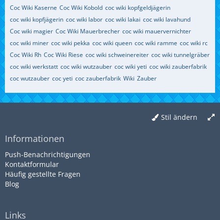
Coc Wiki Kaserne
Coc Wiki Kobold
coc wiki kopfgeldjägerin
coc wiki kopfjägerin
coc wiki labor
coc wiki lakai
coc wiki lavahund
Coc wiki magier
Coc Wiki Mauerbrecher
coc wiki mauervernichter
coc wiki miner
coc wiki pekka
coc wiki queen
coc wiki ramme
coc wiki rc
Coc Wiki Rh
Coc Wiki Riese
coc wiki schweinereiter
coc wiki tunnelgräber
coc wiki werkstatt
coc wiki wutzauber
coc wiki yeti
coc wiki zauberfabrik
coc wutzauber
coc yeti
coc zauberfabrik
Wiki
Zauber
Stil ändern
Informationen
Push-Benachrichtigungen
Kontaktformular
Häufig gestellte Fragen
Blog
Links