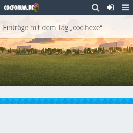
Einträge mit dem Tag „coc hexe“