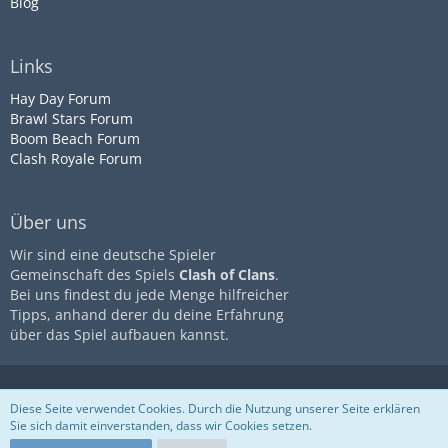
Blog
Links
Hay Day Forum
Brawl Stars Forum
Boom Beach Forum
Clash Royale Forum
Über uns
Wir sind eine deutsche Spieler
Gemeinschaft des Spiels
Clash of Clans
.
Bei uns findest du jede Menge hilfreicher
Tipps, anhand derer du deine Erfahrung
über das Spiel aufbauen kannst.
Diese Seite ist nicht mit dem
Impressum
Datenschutz
Diese Seite verwendet Cookies. Durch die Nutzung unserer Seite erklären
Unternehmen
Supercell
assoziiert
Nutzungsbestimmungen
Sie sich damit einverstanden, dass wir Cookies setzen.
Community-Software:
WoltLab