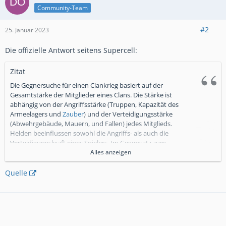
Community-Team
#2
25. Januar 2023
Die offizielle Antwort seitens Supercell:
Zitat
Die Gegnersuche für einen Clankrieg basiert auf der
Gesamtstärke der Mitglieder eines Clans. Die Stärke ist
abhängig von der Angriffsstärke (Truppen, Kapazität des
Armeelagers und
Zauber
) und der Verteidigungsstärke
(Abwehrgebäude, Mauern, und Fallen) jedes Mitglieds.
Helden beeinflussen sowohl die Angriffs- als auch die
Verteidigungskraft eines Spielers. Im Gegensatz zum
normalen Mehrspieler-Modus spielen Trophäen in der
Alles anzeigen
Clankrieg-Gegnersuche keine Rolle.
Die Gegnersuche soll sicherstellen, dass nach Möglichkeit
Quelle
Clans mit ähnlichem
Rathaus
-Level gegeneinander kämpfen.
Unterschiedliche Layouts und Basisdesigns haben keine
Auswirkung auf die berechnete Stärke. Diese ändert sich nur,
wenn Spieler ihre Truppen, Verteidigungsbauten,
Zauber
usw.
verbessern.