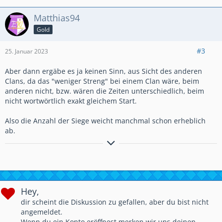
Außerdem wird bei der Gegnersuche das Verhältnis von
Siegen zu Niederlagen eines Clans berücksichtigt. So wird
Matthias94
sichergestellt, dass ihr jedes Mal würdigen Gegnern
Gold
gegenübersteht!
Da die Zuweisung von Gegnern innerhalb einer
angemessenen Zeitspanne geschehen soll, erfolgt die
#3
25. Januar 2023
Auslegung oben genannter Kriterien nach Ablauf eines
bestimmten Zeitraumes weniger streng. Dies kann letztlich zu
Aber dann ergäbe es ja keinen Sinn, aus Sicht des anderen
gewissen Ungleichgewichten führen.
Clans, da das "weniger Streng" bei einem Clan wäre, beim
anderen nicht, bzw. wären die Zeiten unterschiedlich, beim
nicht wortwörtlich exakt gleichem Start.
Also die Anzahl der Siege weicht manchmal schon erheblich
ab.
Hey,
dir scheint die Diskussion zu gefallen, aber du bist nicht
angemeldet.
Wenn du ein Konto eröffnest merken wir uns deinen