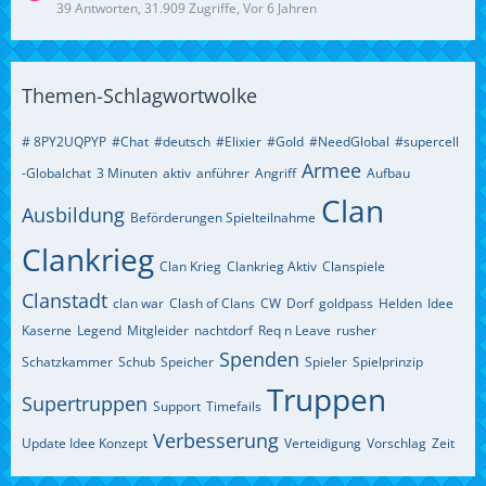
39 Antworten, 31.909 Zugriffe, Vor 6 Jahren
Themen-Schlagwortwolke
# 8PY2UQPYP
#Chat
#deutsch
#Elixier
#Gold
#NeedGlobal
#supercell
Armee
-Globalchat
3 Minuten
aktiv
anführer
Angriff
Aufbau
Clan
Ausbildung
Beförderungen Spielteilnahme
Clankrieg
Clan Krieg
Clankrieg Aktiv
Clanspiele
Clanstadt
clan war
Clash of Clans
CW
Dorf
goldpass
Helden
Idee
Kaserne
Legend
Mitgleider
nachtdorf
Req n Leave
rusher
Spenden
Schatzkammer
Schub
Speicher
Spieler
Spielprinzip
Truppen
Supertruppen
Support
Timefails
Verbesserung
Update Idee Konzept
Verteidigung
Vorschlag
Zeit