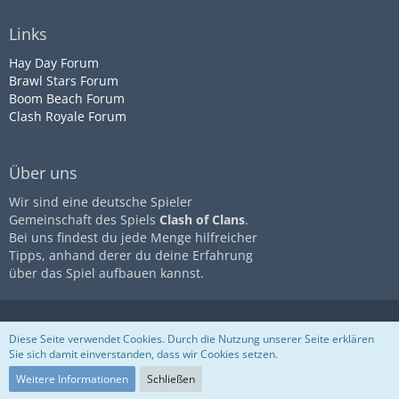
Links
Hay Day Forum
Brawl Stars Forum
Boom Beach Forum
Clash Royale Forum
Über uns
Wir sind eine deutsche Spieler
Gemeinschaft des Spiels
Clash of Clans
.
Bei uns findest du jede Menge hilfreicher
Tipps, anhand derer du deine Erfahrung
über das Spiel aufbauen kannst.
Diese Seite ist nicht mit dem
Impressum
Datenschutz
Diese Seite verwendet Cookies. Durch die Nutzung unserer Seite erklären
Unternehmen
Supercell
assoziiert
Nutzungsbestimmungen
Sie sich damit einverstanden, dass wir Cookies setzen.
Community-Software:
WoltLab
Suite™
Weitere Informationen
Schließen