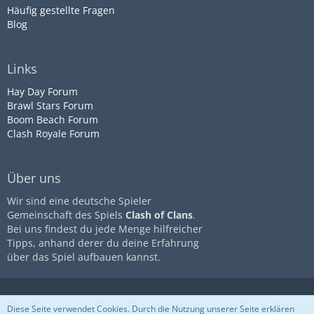
Häufig gestellte Fragen
Blog
Links
Hay Day Forum
Brawl Stars Forum
Boom Beach Forum
Clash Royale Forum
Über uns
Wir sind eine deutsche Spieler
Gemeinschaft des Spiels
Clash of Clans
.
Bei uns findest du jede Menge hilfreicher
Tipps, anhand derer du deine Erfahrung
über das Spiel aufbauen kannst.
Diese Seite ist nicht mit dem
Impressum
Datenschutz
Diese Seite verwendet Cookies. Durch die Nutzung unserer Seite erklären
Unternehmen
Supercell
assoziiert
Nutzungsbestimmungen