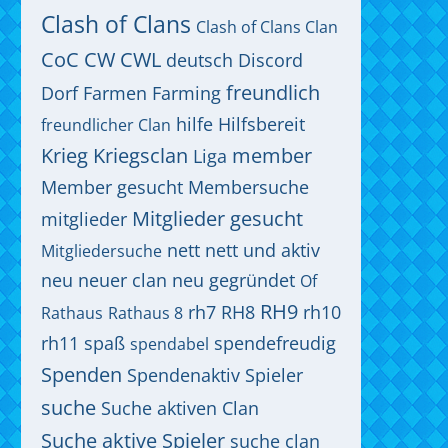
Clash of Clans
Clash of Clans Clan
CoC
CW
CWL
deutsch
Discord
freundlich
Dorf
Farmen
Farming
hilfe
Hilfsbereit
freundlicher Clan
Krieg
Kriegsclan
member
Liga
Member gesucht
Membersuche
Mitglieder gesucht
mitglieder
nett
nett und aktiv
Mitgliedersuche
neu
neuer clan
neu gegründet
Of
RH9
rh7
RH8
rh10
Rathaus
Rathaus 8
rh11
spaß
spendefreudig
spendabel
Spenden
Spendenaktiv
Spieler
suche
Suche aktiven Clan
Suche aktive Spieler
suche clan