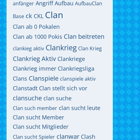
Angriff
Aufbau
anfänger
AufbauClan
Clan
ck
CKL
Base
Clan ab 0 Pokalen
Clan beitreten
Clan ab 1000 Pokis
Clankrieg
clankieg aktiv
Clan Krieg
Clankrieg Aktiv
Clankriege
Clankrieg immer
Clankriegsliga
Clanspiele
Clans
clanspiele aktiv
Clanstadt
Clan stellt sich vor
clansuche
clan suche
clan sucht leute
Clan such member
Clan sucht Member
Clan sucht Mitglieder
clanwar
Clash
Clan sucht Spieler