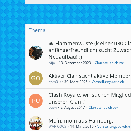
Thema
🔥 Flammenwüste (kleiner ü30 Cl
anfängerfreundlich) sucht Zuwach
Neuaufbau! :)
Nija
13. Dezember 2023
Clan stellt sich vor
Aktiver Clan sucht aktive Member
gomülk
30. März 2025
Vorstellungsbereich
Clash Royale, wir suchen Mitglied
unseren Clan :)
puon
2. August 2017
Clan stellt sich vor
Moin, moin aus Hamburg.
WAR COCS
19. März 2016
Vorstellungsbereich