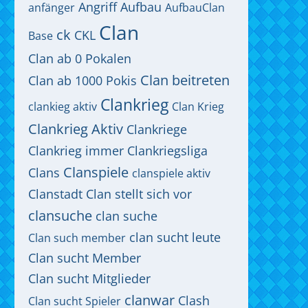
Angriff
Aufbau
anfänger
AufbauClan
Clan
ck
CKL
Base
Clan ab 0 Pokalen
Clan beitreten
Clan ab 1000 Pokis
Clankrieg
clankieg aktiv
Clan Krieg
Clankrieg Aktiv
Clankriege
Clankrieg immer
Clankriegsliga
Clanspiele
Clans
clanspiele aktiv
Clanstadt
Clan stellt sich vor
clansuche
clan suche
clan sucht leute
Clan such member
Clan sucht Member
Clan sucht Mitglieder
clanwar
Clash
Clan sucht Spieler