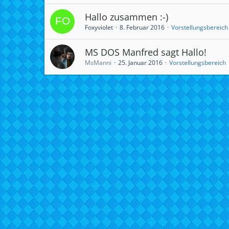
Hallo zusammen :-)
Foxyviolet
8. Februar 2016
Vorstellungsbereich
MS DOS Manfred sagt Hallo!
MsManni
25. Januar 2016
Vorstellungsbereich