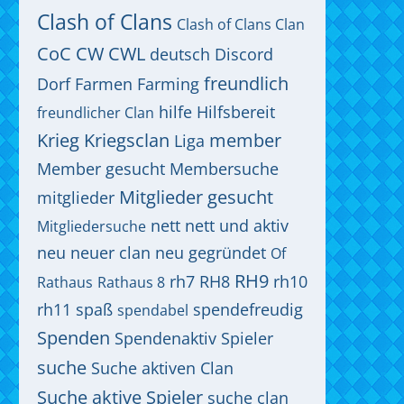
Clash of Clans
Clash of Clans Clan
CoC
CW
CWL
deutsch
Discord
freundlich
Dorf
Farmen
Farming
hilfe
Hilfsbereit
freundlicher Clan
Krieg
Kriegsclan
member
Liga
Member gesucht
Membersuche
Mitglieder gesucht
mitglieder
nett
nett und aktiv
Mitgliedersuche
neu
neuer clan
neu gegründet
Of
RH9
rh7
RH8
rh10
Rathaus
Rathaus 8
rh11
spaß
spendefreudig
spendabel
Spenden
Spendenaktiv
Spieler
suche
Suche aktiven Clan
Suche aktive Spieler
suche clan