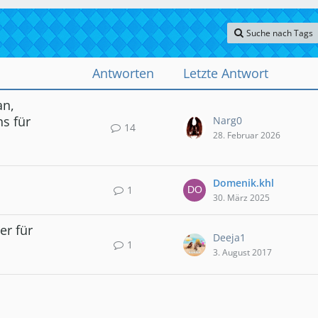
Suche nach Tags
Antworten
Letzte Antwort
an,
s für
Narg0
14
28. Februar 2026
Domenik.khl
1
30. März 2025
er für
Deeja1
1
3. August 2017