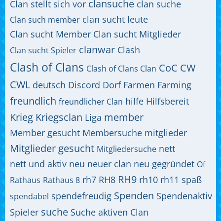
clansuche
Clan stellt sich vor
clan suche
clan sucht leute
Clan such member
Clan sucht Member
Clan sucht Mitglieder
clanwar
Clash
Clan sucht Spieler
Clash of Clans
CoC
CW
Clash of Clans Clan
CWL
deutsch
Discord
Dorf
Farmen
Farming
freundlich
hilfe
Hilfsbereit
freundlicher Clan
Krieg
Kriegsclan
member
Liga
Member gesucht
Membersuche
mitglieder
Mitglieder gesucht
nett
Mitgliedersuche
nett und aktiv
neu
neuer clan
neu gegründet
Of
RH9
rh7
RH8
rh10
rh11
spaß
Rathaus
Rathaus 8
Spenden
spendefreudig
Spendenaktiv
spendabel
suche
Spieler
Suche aktiven Clan