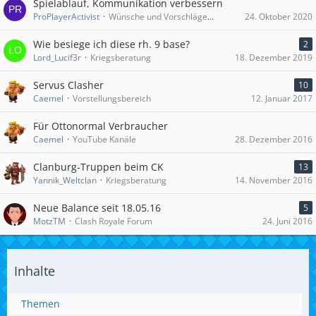
Spielablauf, Kommunikation verbessern
ProPlayerActivist
Wünsche und Vorschläge zu Clash of Clans
24. Oktober 2020
Wie besiege ich diese rh. 9 base?
2
Lord_Lucif3r
Kriegsberatung
18. Dezember 2019
Servus Clasher
10
Caemel
Vorstellungsbereich
12. Januar 2017
Für Ottonormal Verbraucher
Caemel
YouTube Kanäle
28. Dezember 2016
Clanburg-Truppen beim CK
13
Yannik_Weltclan
Kriegsberatung
14. November 2016
Neue Balance seit 18.05.16
5
MotzTM
Clash Royale Forum
24. Juni 2016
Inhalte
Themen