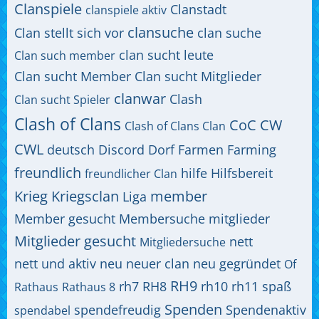
Clanspiele
Clanstadt
clanspiele aktiv
clansuche
Clan stellt sich vor
clan suche
clan sucht leute
Clan such member
Clan sucht Member
Clan sucht Mitglieder
clanwar
Clash
Clan sucht Spieler
Clash of Clans
CoC
CW
Clash of Clans Clan
CWL
deutsch
Discord
Dorf
Farmen
Farming
freundlich
hilfe
Hilfsbereit
freundlicher Clan
Krieg
Kriegsclan
member
Liga
Member gesucht
Membersuche
mitglieder
Mitglieder gesucht
nett
Mitgliedersuche
nett und aktiv
neu
neuer clan
neu gegründet
Of
RH9
rh7
RH8
rh10
rh11
spaß
Rathaus
Rathaus 8
Spenden
spendefreudig
Spendenaktiv
spendabel