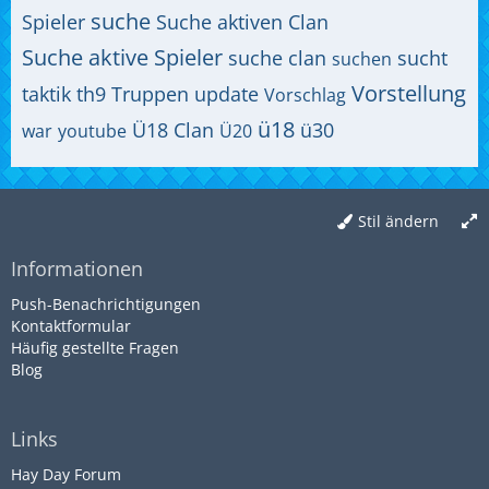
suche
Spieler
Suche aktiven Clan
Suche aktive Spieler
suche clan
sucht
suchen
Vorstellung
taktik
th9
Truppen
update
Vorschlag
ü18
Ü18 Clan
ü30
war
youtube
Ü20
Stil ändern
Informationen
Push-Benachrichtigungen
Kontaktformular
Häufig gestellte Fragen
Blog
Links
Hay Day Forum